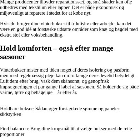
Mange producenter tilbyder reparationssæt, og små skader kan ofte
udbedres med tekstillim eller lapper. Det er både økonomisk og
miljøvenligt at reparere i stedet for at købe nyt.
Hvis du bruger dine vinterbukser til friluftsliv eller arbejde, kan det
være en god idé at forstærke udsatte områder som knæ og bagdel med
ekstra stof eller voksbehandling.
Hold komforten – også efter mange
sæsoner
Vinterbukser mister med tiden noget af deres isolering og pasform,
men med regelmæssig pleje kan du forlænge deres levetid betydeligt.
Luft dem efter brug, vask dem skånsomt, og genopfrisk
imprægneringen et par gange i løbet af sæsonen. Så holder de sig både
varme, tørre og behagelige – år efter år.
Holdbare bukser: Sådan øger forstærkede sømme og paneler
slidstyrken
Find balancen: Brug dine kropsmål til at vælge bukser med de rette
proportioner