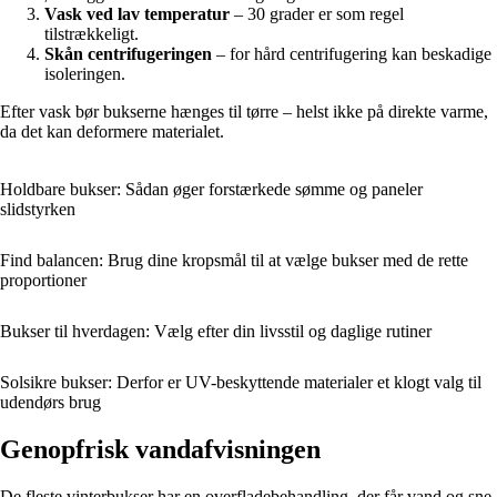
Vask ved lav temperatur
– 30 grader er som regel
tilstrækkeligt.
Skån centrifugeringen
– for hård centrifugering kan beskadige
isoleringen.
Efter vask bør bukserne hænges til tørre – helst ikke på direkte varme,
da det kan deformere materialet.
Holdbare bukser: Sådan øger forstærkede sømme og paneler
slidstyrken
Find balancen: Brug dine kropsmål til at vælge bukser med de rette
proportioner
Bukser til hverdagen: Vælg efter din livsstil og daglige rutiner
Solsikre bukser: Derfor er UV-beskyttende materialer et klogt valg til
udendørs brug
Genopfrisk vandafvisningen
De fleste vinterbukser har en overfladebehandling, der får vand og sne