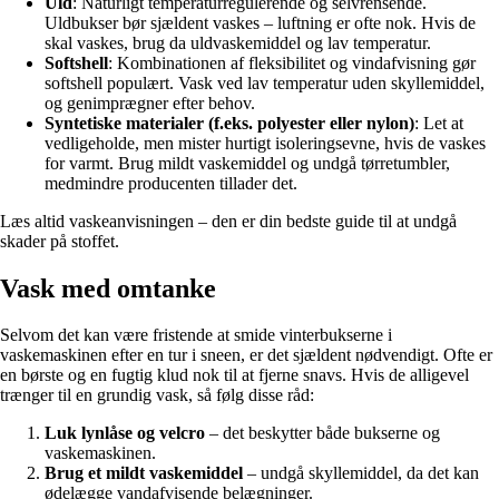
Uld
: Naturligt temperaturregulerende og selvrensende.
Uldbukser bør sjældent vaskes – luftning er ofte nok. Hvis de
skal vaskes, brug da uldvaskemiddel og lav temperatur.
Softshell
: Kombinationen af fleksibilitet og vindafvisning gør
softshell populært. Vask ved lav temperatur uden skyllemiddel,
og genimprægner efter behov.
Syntetiske materialer (f.eks. polyester eller nylon)
: Let at
vedligeholde, men mister hurtigt isoleringsevne, hvis de vaskes
for varmt. Brug mildt vaskemiddel og undgå tørretumbler,
medmindre producenten tillader det.
Læs altid vaskeanvisningen – den er din bedste guide til at undgå
skader på stoffet.
Vask med omtanke
Selvom det kan være fristende at smide vinterbukserne i
vaskemaskinen efter en tur i sneen, er det sjældent nødvendigt. Ofte er
en børste og en fugtig klud nok til at fjerne snavs. Hvis de alligevel
trænger til en grundig vask, så følg disse råd:
Luk lynlåse og velcro
– det beskytter både bukserne og
vaskemaskinen.
Brug et mildt vaskemiddel
– undgå skyllemiddel, da det kan
ødelægge vandafvisende belægninger.