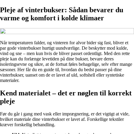
Pleje af vinterbukser: Sådan bevarer du
varme og komfort i kolde klimaer
Når temperaturen falder, og vinteren for alvor bider sig fast, bliver et
par gode vinterbukser hurtigt uundværlige. De beskytter mod kulde,
vind og sne – men kun hvis de bliver passet ordentligt. Med den rette
pleje kan du forlænge levetiden på dine bukser, bevare deres
isoleringsevne og sikre, at de fortsat føles behagelige, selv efter mange
sæsoner. Her får du en guide til, hvordan du bedst passer på dine
vinterbukser, uanset om de er lavet af uld, softshell eller syntetiske
materialer.
Kend materialet – det er nøglen til korrekt
pleje
Før du går i gang med vask eller imprægnering, er det vigtigt at vide,
hvilket materiale dine vinterbukser er lavet af. Forskellige tekstiler
kræver forskellig behandling.