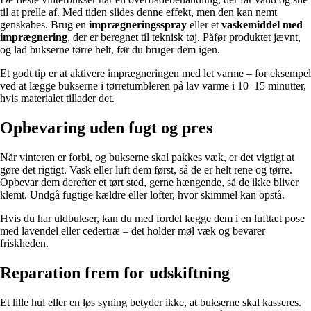
til at prelle af. Med tiden slides denne effekt, men den kan nemt
genskabes. Brug en
imprægneringsspray
eller et
vaskemiddel med
imprægnering
, der er beregnet til teknisk tøj. Påfør produktet jævnt,
og lad bukserne tørre helt, før du bruger dem igen.
Et godt tip er at aktivere imprægneringen med let varme – for eksempel
ved at lægge bukserne i tørretumbleren på lav varme i 10–15 minutter,
hvis materialet tillader det.
Opbevaring uden fugt og pres
Når vinteren er forbi, og bukserne skal pakkes væk, er det vigtigt at
gøre det rigtigt. Vask eller luft dem først, så de er helt rene og tørre.
Opbevar dem derefter et tørt sted, gerne hængende, så de ikke bliver
klemt. Undgå fugtige kældre eller lofter, hvor skimmel kan opstå.
Hvis du har uldbukser, kan du med fordel lægge dem i en lufttæt pose
med lavendel eller cedertræ – det holder møl væk og bevarer
friskheden.
Reparation frem for udskiftning
Et lille hul eller en løs syning betyder ikke, at bukserne skal kasseres.