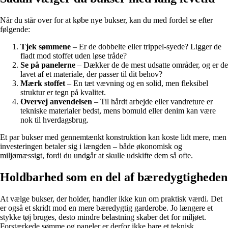
Når du står over for at købe nye bukser, kan du med fordel se efter
følgende:
Tjek sømmene
– Er de dobbelte eller trippel-syede? Ligger de
fladt mod stoffet uden løse tråde?
Se på panelerne
– Dækker de de mest udsatte områder, og er de
lavet af et materiale, der passer til dit behov?
Mærk stoffet
– En tæt vævning og en solid, men fleksibel
struktur er tegn på kvalitet.
Overvej anvendelsen
– Til hårdt arbejde eller vandreture er
tekniske materialer bedst, mens bomuld eller denim kan være
nok til hverdagsbrug.
Et par bukser med gennemtænkt konstruktion kan koste lidt mere, men
investeringen betaler sig i længden – både økonomisk og
miljømæssigt, fordi du undgår at skulle udskifte dem så ofte.
Holdbarhed som en del af bæredygtigheden
At vælge bukser, der holder, handler ikke kun om praktisk værdi. Det
er også et skridt mod en mere bæredygtig garderobe. Jo længere et
stykke tøj bruges, desto mindre belastning skaber det for miljøet.
Forstærkede sømme og paneler er derfor ikke bare et teknisk