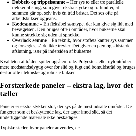
Dobbelt- og trippelsømme
– Her sys to eller tre parallelle
rækker af sting, som giver ekstra styrke og forhindrer, at
sømmen går op, selv hvis én tråd brister. Det ses ofte på
arbejdsbukser og jeans.
Kædesømme
– En fleksibel sømtype, der kan give sig lidt med
bevægelsen. Den bruges ofte i områder, hvor bukserne skal
kunne strække sig uden at sprække.
Overlock-sømme
– En teknik, hvor stoffets kanter sys sammen
og forsegles, så de ikke trevler. Det giver en pæn og slidstærk
afslutning, især på indersiden af bukserne.
Kvaliteten af tråden spiller også en rolle. Polyester- eller nylontråd er
mere modstandsdygtig over for slid og fugt end bomuldstråd og bruges
derfor ofte i tekniske og robuste bukser.
Forstærkede paneler – ekstra lag, hvor det
tæller
Paneler er ekstra stykker stof, der sys på de mest udsatte områder. De
fungerer som et beskyttende lag, der tager imod slid, så det
underliggende materiale ikke beskadiges.
Typiske steder, hvor paneler anvendes, er: