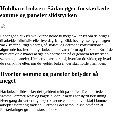
Holdbare bukser: Sådan øger forstærkede
sømme og paneler slidstyrken
Et par gode bukser skal kunne holde til meget – uanset om de bruges
til arbejde, friluftsliv eller hverdagsbrug. Slid, bevægelse og gentagen
vask sætter hurtigt sit præg på stoffet, og derfor er konstruktionen
afgørende for, hvor længe bukserne bevarer form og funktion. En af de
mest effektive måder at øge holdbarheden på er gennem forstærkede
sømme og paneler. Her ser vi nærmere på, hvordan de virker, og hvad
du skal kigge efter, når du vælger bukser, der skal holde i længden.
Hvorfor sømme og paneler betyder så
meget
Når bukser slides, sker det sjældent midt på stoffet. Det er i stedet
sømme, lommer, knæ og bagdele, der udsættes for størst belastning.
Hver gang du sætter dig, bøjer knæene eller bærer værktøj i lommen,
arbejder stoffet og trådene. Derfor er det netop i disse områder, at
forstærkninger gør den største forskel.