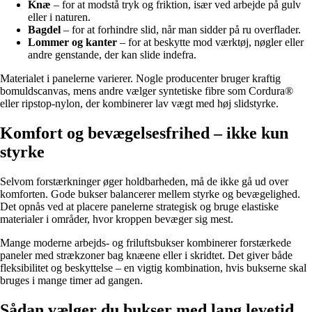
Knæ
– for at modstå tryk og friktion, især ved arbejde på gulv
eller i naturen.
Bagdel
– for at forhindre slid, når man sidder på ru overflader.
Lommer og kanter
– for at beskytte mod værktøj, nøgler eller
andre genstande, der kan slide indefra.
Materialet i panelerne varierer. Nogle producenter bruger kraftig
bomuldscanvas, mens andre vælger syntetiske fibre som Cordura®
eller ripstop-nylon, der kombinerer lav vægt med høj slidstyrke.
Komfort og bevægelsesfrihed – ikke kun
styrke
Selvom forstærkninger øger holdbarheden, må de ikke gå ud over
komforten. Gode bukser balancerer mellem styrke og bevægelighed.
Det opnås ved at placere panelerne strategisk og bruge elastiske
materialer i områder, hvor kroppen bevæger sig mest.
Mange moderne arbejds- og friluftsbukser kombinerer forstærkede
paneler med strækzoner bag knæene eller i skridtet. Det giver både
fleksibilitet og beskyttelse – en vigtig kombination, hvis bukserne skal
bruges i mange timer ad gangen.
Sådan vælger du bukser med lang levetid