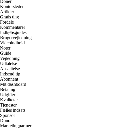
Donér
Kontorsteder
Artikler
Gratis ting
Fordele
Kommentarer
Indkøbsguides
Brugervejledning
Videoindhold
Noter
Guide
Vejledning
Udtalelse
Ansættelse
Indsend tip
Abonnent
Mit dashboard
Betaling
Udgifter
Kvaliteter
Tjenester
Fælles indsats
Sponsor
Donor
Marketingpartner