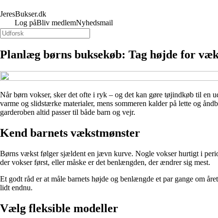
JeresBukser.dk
Log på
Bliv medlem
Nyhedsmail
Planlæg børns buksekøb: Tag højde for væks
Når børn vokser, sker det ofte i ryk – og det kan gøre tøjindkøb til en u
varme og slidstærke materialer, mens sommeren kalder på lette og åndba
garderoben altid passer til både barn og vejr.
Kend barnets vækstmønster
Børns vækst følger sjældent en jævn kurve. Nogle vokser hurtigt i perio
der vokser først, eller måske er det benlængden, der ændrer sig mest.
Et godt råd er at måle barnets højde og benlængde et par gange om året 
lidt endnu.
Vælg fleksible modeller