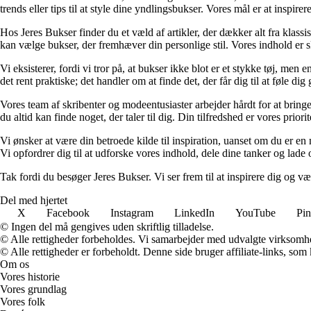
trends eller tips til at style dine yndlingsbukser. Vores mål er at inspir
Hos Jeres Bukser finder du et væld af artikler, der dækker alt fra klassi
kan vælge bukser, der fremhæver din personlige stil. Vores indhold er sk
Vi eksisterer, fordi vi tror på, at bukser ikke blot er et stykke tøj, men 
det rent praktiske; det handler om at finde det, der får dig til at føle dig 
Vores team af skribenter og modeentusiaster arbejder hårdt for at bringe
du altid kan finde noget, der taler til dig. Din tilfredshed er vores priori
Vi ønsker at være din betroede kilde til inspiration, uanset om du er en
Vi opfordrer dig til at udforske vores indhold, dele dine tanker og lade
Tak fordi du besøger Jeres Bukser. Vi ser frem til at inspirere dig og væ
Del med hjertet
X
Facebook
Instagram
LinkedIn
YouTube
Pin
© Ingen del må gengives uden skriftlig tilladelse.
© Alle rettigheder forbeholdes. Vi samarbejder med udvalgte virksomhed
© Alle rettigheder er forbeholdt. Denne side bruger affiliate-links, som
Om os
Vores historie
Vores grundlag
Vores folk