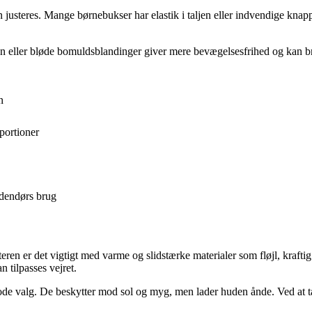
an justeres. Mange børnebukser har elastik i taljen eller indvendige kna
stan eller bløde bomuldsblandinger giver mere bevægelsesfrihed og kan 
n
portioner
udendørs brug
ren er det vigtigt med varme og slidstærke materialer som fløjl, kraftig
 tilpasses vejret.
e valg. De beskytter mod sol og myg, men lader huden ånde. Ved at tæn