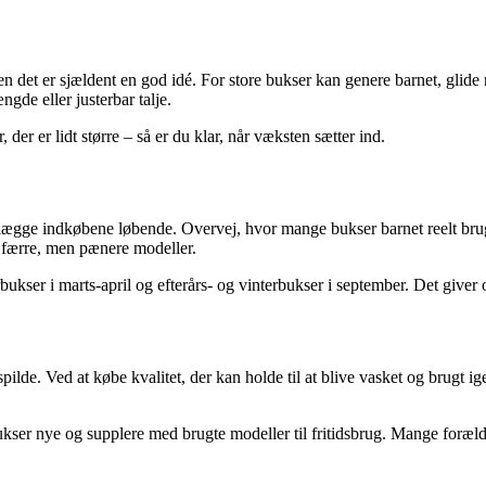
 men det er sjældent en god idé. For store bukser kan genere barnet, glid
gde eller justerbar talje.
 der er lidt større – så er du klar, når væksten sætter ind.
nlægge indkøbene løbende. Overvej, hvor mange bukser barnet reelt bruger
d færre, men pænere modeller.
ukser i marts-april og efterårs- og vinterbukser i september. Det giver o
l spilde. Ved at købe kvalitet, der kan holde til at blive vasket og brugt
er nye og supplere med brugte modeller til fritidsbrug. Mange forældre