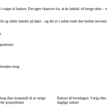
i valget af bukser. Det øger chancen for, at de faktisk vil bruge dem –
 frit og slider mindre på tøjet – og det er i sidste ende den bedste investe
n
portioner
udendørs brug
rug dine kropsmål til at vælge
Bukser til hverdagen: Vælg efter d
tte proportioner
daglige rutiner