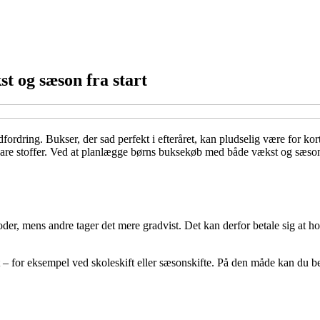
t og sæson fra start
dfordring. Bukser, der sad perfekt i efteråret, kan pludselig være for ko
re stoffer. Ved at planlægge børns buksekøb med både vækst og sæson fo
der, mens andre tager det mere gradvist. Det kan derfor betale sig at h
– for eksempel ved skoleskift eller sæsonskifte. På den måde kan du bed