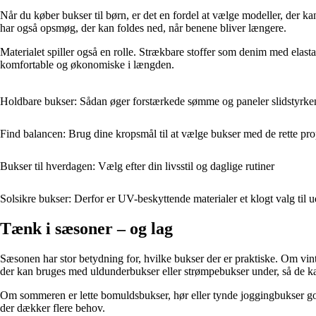
Når du køber bukser til børn, er det en fordel at vælge modeller, der k
har også opsmøg, der kan foldes ned, når benene bliver længere.
Materialet spiller også en rolle. Strækbare stoffer som denim med ela
komfortable og økonomiske i længden.
Holdbare bukser: Sådan øger forstærkede sømme og paneler slidstyrke
Find balancen: Brug dine kropsmål til at vælge bukser med de rette pro
Bukser til hverdagen: Vælg efter din livsstil og daglige rutiner
Solsikre bukser: Derfor er UV-beskyttende materialer et klogt valg til 
Tænk i sæsoner – og lag
Sæsonen har stor betydning for, hvilke bukser der er praktiske. Om vinte
der kan bruges med uldunderbukser eller strømpebukser under, så de kan
Om sommeren er lette bomuldsbukser, hør eller tynde joggingbukser god
der dækker flere behov.