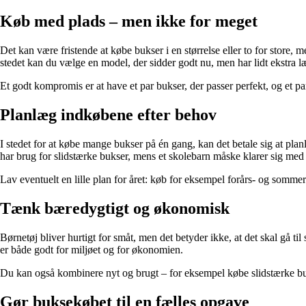
Køb med plads – men ikke for meget
Det kan være fristende at købe bukser i en størrelse eller to for store,
stedet kan du vælge en model, der sidder godt nu, men har lidt ekstra læn
Et godt kompromis er at have et par bukser, der passer perfekt, og et par,
Planlæg indkøbene efter behov
I stedet for at købe mange bukser på én gang, kan det betale sig at pla
har brug for slidstærke bukser, mens et skolebarn måske klarer sig me
Lav eventuelt en lille plan for året: køb for eksempel forårs- og sommerb
Tænk bæredygtigt og økonomisk
Børnetøj bliver hurtigt for småt, men det betyder ikke, at det skal gå ti
er både godt for miljøet og for økonomien.
Du kan også kombinere nyt og brugt – for eksempel købe slidstærke buks
Gør buksekøbet til en fælles opgave