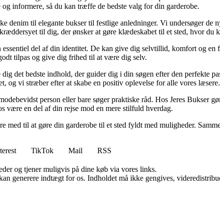
ere og informere, så du kan træffe de bedste valg for din garderobe.
ske denim til elegante bukser til festlige anledninger. Vi undersøger de n
ræddersyet til dig, der ønsker at gøre klædeskabet til et sted, hvor du 
en essentiel del af din identitet. De kan give dig selvtillid, komfort og e
godt tilpas og give dig frihed til at være dig selv.
 dig det bedste indhold, der guider dig i din søgen efter den perfekte p
tet, og vi stræber efter at skabe en positiv oplevelse for alle vores læsere.
 modebevidst person eller bare søger praktiske råd. Hos Jeres Bukser gør
 os være en del af din rejse mod en mere stilfuld hverdag.
re med til at gøre din garderobe til et sted fyldt med muligheder. Sammen 
terest
TikTok
Mail
RSS
er og tjener muligvis på dine køb via vores links.
 kan generere indtægt for os. Indholdet må ikke gengives, videredistribue