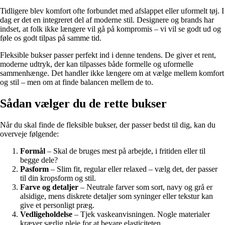
Tidligere blev komfort ofte forbundet med afslappet eller uformelt tøj. I
dag er det en integreret del af moderne stil. Designere og brands har
indset, at folk ikke længere vil gå på kompromis – vi vil se godt ud og
føle os godt tilpas på samme tid.
Fleksible bukser passer perfekt ind i denne tendens. De giver et rent,
moderne udtryk, der kan tilpasses både formelle og uformelle
sammenhænge. Det handler ikke længere om at vælge mellem komfort
og stil – men om at finde balancen mellem de to.
Sådan vælger du de rette bukser
Når du skal finde de fleksible bukser, der passer bedst til dig, kan du
overveje følgende:
Formål
– Skal de bruges mest på arbejde, i fritiden eller til
begge dele?
Pasform
– Slim fit, regular eller relaxed – vælg det, der passer
til din kropsform og stil.
Farve og detaljer
– Neutrale farver som sort, navy og grå er
alsidige, mens diskrete detaljer som syninger eller tekstur kan
give et personligt præg.
Vedligeholdelse
– Tjek vaskeanvisningen. Nogle materialer
kræver særlig pleje for at bevare elasticiteten.