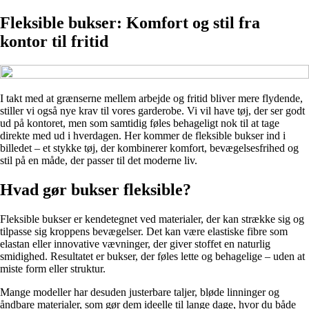
Fleksible bukser: Komfort og stil fra
kontor til fritid
I takt med at grænserne mellem arbejde og fritid bliver mere flydende,
stiller vi også nye krav til vores garderobe. Vi vil have tøj, der ser godt
ud på kontoret, men som samtidig føles behageligt nok til at tage
direkte med ud i hverdagen. Her kommer de fleksible bukser ind i
billedet – et stykke tøj, der kombinerer komfort, bevægelsesfrihed og
stil på en måde, der passer til det moderne liv.
Hvad gør bukser fleksible?
Fleksible bukser er kendetegnet ved materialer, der kan strække sig og
tilpasse sig kroppens bevægelser. Det kan være elastiske fibre som
elastan eller innovative vævninger, der giver stoffet en naturlig
smidighed. Resultatet er bukser, der føles lette og behagelige – uden at
miste form eller struktur.
Mange modeller har desuden justerbare taljer, bløde linninger og
åndbare materialer, som gør dem ideelle til lange dage, hvor du både