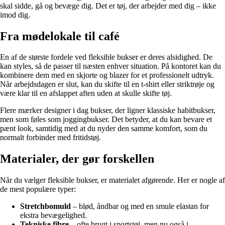
skal sidde, gå og bevæge dig. Det er tøj, der arbejder med dig – ikke
imod dig.
Fra mødelokale til café
En af de største fordele ved fleksible bukser er deres alsidighed. De
kan styles, så de passer til næsten enhver situation. På kontoret kan du
kombinere dem med en skjorte og blazer for et professionelt udtryk.
Når arbejdsdagen er slut, kan du skifte til en t-shirt eller striktrøje og
være klar til en afslappet aften uden at skulle skifte tøj.
Flere mærker designer i dag bukser, der ligner klassiske habitbukser,
men som føles som joggingbukser. Det betyder, at du kan bevare et
pænt look, samtidig med at du nyder den samme komfort, som du
normalt forbinder med fritidstøj.
Materialer, der gør forskellen
Når du vælger fleksible bukser, er materialet afgørende. Her er nogle af
de mest populære typer:
Stretchbomuld
– blød, åndbar og med en smule elastan for
ekstra bevægelighed.
Tekniske fibre
– ofte brugt i sportstøj, men nu også i